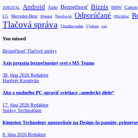
Biznis
Android
Bezpečnosť
Auto
Canon
BMW
3DIGITAL
Odporúčané
R
LG
Mercedes-Benz
Oficiálne
Notebook
Monitor
Tlačová správa
Výskum
Virtuálna realita
web
You missed
Bezpečnosť
Tlačové správy
Axis prepája bezpečnostný svet s MS Teams
30. júna 2026
Redaktor
Hardvér
Kreativita
Ako z nudného PC spraviť svietiace „umelecké dielo“
17. júna 2026
Redaktor
Správy
Technológie
Kingston Technology upozorňuje na Design-In pamäte, priemysel
8. júna 2026
Redaktor