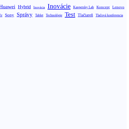
Inovácie
Huawei
Hybrid
Koncept
Lenovo
Inovácia
Kaspersky Lab
Test
Správy
Sony
ér
Tlačiareň
Tablet
Technológie
Tlačová konferencia