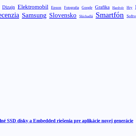
Elektromobil
Dizajn
Grafika
Epson
Fotografia
Google
Hry
Hardvér
Smartfón
ecenzia
Samsung
Slovensko
Softv
Slúchadlá
né SSD disky a Embedded riešenia pre aplikácie novej generácie