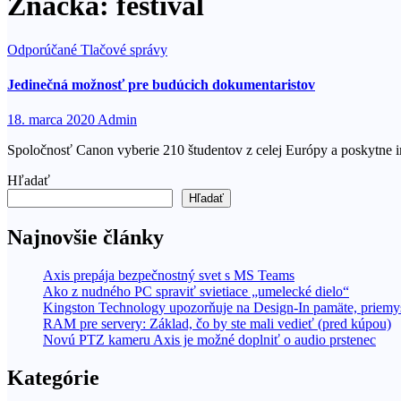
Značka:
festival
Odporúčané
Tlačové správy
Jedinečná možnosť pre budúcich dokumentaristov
18. marca 2020
Admin
Spoločnosť Canon vyberie 210 študentov z celej Európy a poskytne im p
Hľadať
Hľadať
Najnovšie články
Axis prepája bezpečnostný svet s MS Teams
Ako z nudného PC spraviť svietiace „umelecké dielo“
Kingston Technology upozorňuje na Design-In pamäte, priemys
RAM pre servery: Základ, čo by ste mali vedieť (pred kúpou)
Novú PTZ kameru Axis je možné doplniť o audio prstenec
Kategórie