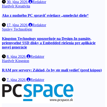
30. júna 2026
Redaktor
Hardvér
Kreativita
Ako z nudného PC spraviť svietiace „umelecké dielo“
17. júna 2026
Redaktor
Správy
Technológie
Kingston Technology upozorňuje na Design-In pamäte,
priemyselné SSD disky a Embedded riešenia pre aplikácie
novej generácie
8. júna 2026
Redaktor
Hardvér
Kingston
RAM pre servery: Základ, čo by ste mali vedieť (pred kúpou)
7. júna 2026
Redaktor