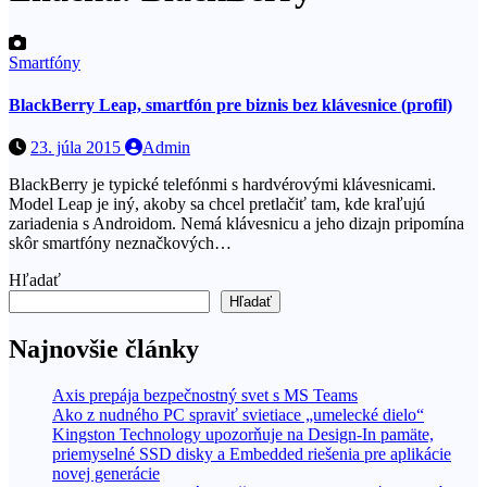
Smartfóny
BlackBerry Leap, smartfón pre biznis bez klávesnice (profil)
23. júla 2015
Admin
BlackBerry je typické telefónmi s hardvérovými klávesnicami.
Model Leap je iný, akoby sa chcel pretlačiť tam, kde kraľujú
zariadenia s Androidom. Nemá klávesnicu a jeho dizajn pripomína
skôr smartfóny neznačkových…
Hľadať
Hľadať
Najnovšie články
Axis prepája bezpečnostný svet s MS Teams
Ako z nudného PC spraviť svietiace „umelecké dielo“
Kingston Technology upozorňuje na Design-In pamäte,
priemyselné SSD disky a Embedded riešenia pre aplikácie
novej generácie