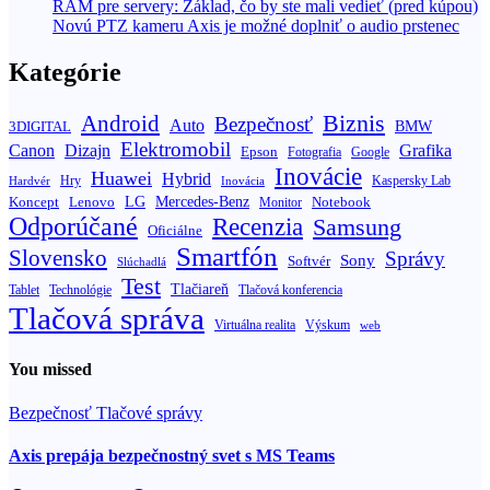
RAM pre servery: Základ, čo by ste mali vedieť (pred kúpou)
Novú PTZ kameru Axis je možné doplniť o audio prstenec
Kategórie
Biznis
Android
Bezpečnosť
Auto
BMW
3DIGITAL
Elektromobil
Canon
Dizajn
Grafika
Epson
Fotografia
Google
Inovácie
Huawei
Hybrid
Hry
Inovácia
Kaspersky Lab
Hardvér
Koncept
LG
Mercedes-Benz
Lenovo
Notebook
Monitor
Odporúčané
Recenzia
Samsung
Oficiálne
Smartfón
Slovensko
Správy
Sony
Softvér
Slúchadlá
Test
Tlačiareň
Tablet
Technológie
Tlačová konferencia
Tlačová správa
Výskum
Virtuálna realita
web
You missed
Bezpečnosť
Tlačové správy
Axis prepája bezpečnostný svet s MS Teams