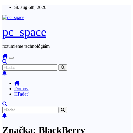
Skip
Št. aug 6th, 2026
to
content
pc_space
rozumieme technológiám
Domov
Hľadať
Značka:
BlackBerry