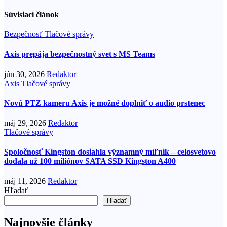
Súvisiaci článok
Bezpečnosť
Tlačové správy
Axis prepája bezpečnostný svet s MS Teams
jún 30, 2026
Redaktor
Axis
Tlačové správy
Novú PTZ kameru Axis je možné doplniť o audio prstenec
máj 29, 2026
Redaktor
Tlačové správy
Spoločnosť Kingston dosiahla významný míľnik – celosvetovo
dodala už 100 miliónov SATA SSD Kingston A400
máj 11, 2026
Redaktor
Hľadať
Hľadať
Najnovšie články