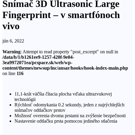
Snímač 3D Ultrasonic Large
Fingerprint – v smartfónoch
vivo
jún 6, 2022
Warning
: Attempt to read property "post_excerpt" on null in
/data/b/1/b1261ee9-1257-420f-9e04-
3ea9972071ea/pcspace.sk/web/wp-
content/themes/newsup/inc/ansar/hooks/hook-index-main.php
on line
116
11,1-krát väčšia čítacia plocha vďaka ultrazvukovej
technológii
Rýchlosť odomykania 0.2 sekundy, jeden z najrýchlejších
snímačov odtlačkov prstov
Možnosť overenia dvoma prstami na zvýšenie bezpečnosti
Nastavenie odtlačku prsta pomocou jediného stlačenia