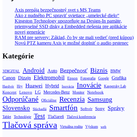
Axis prepája bezpečnostný svet s MS Teams
Ako z nudného PC spraviť svietiace „umelecké dielo“
Kingston Technology upozorňuje na Design-In pamäte,
priemyselné SSD disky a Embedded riešenia pre aplikácie
novej generácie
RAM pre servery: Základ, čo by ste mali vedieť (pred kúpou)
Novú PTZ kameru Axis je možné doplniť o audio prstenec
Kategórie
Biznis
Android
Bezpečnosť
Auto
BMW
3DIGITAL
Elektromobil
Canon
Dizajn
Grafika
Epson
Fotografia
Google
Inovácie
Huawei
Hybrid
Hry
Inovácia
Kaspersky Lab
Hardvér
Koncept
LG
Mercedes-Benz
Lenovo
Notebook
Monitor
Odporúčané
Recenzia
Samsung
Oficiálne
Smartfón
Slovensko
Správy
Sony
Softvér
Slúchadlá
Test
Tlačiareň
Tablet
Technológie
Tlačová konferencia
Tlačová správa
Výskum
Virtuálna realita
web