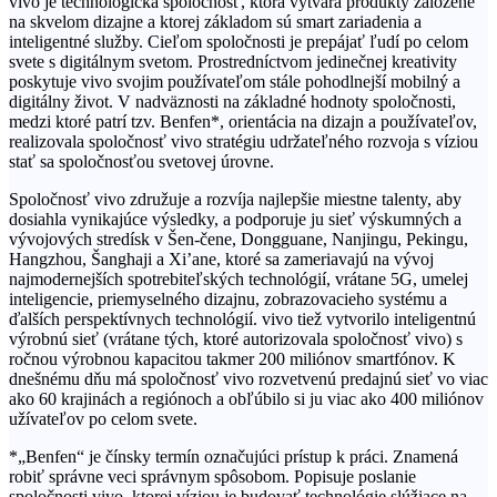
vivo je technologická spoločnosť, ktorá vytvára produkty založené
na skvelom dizajne a ktorej základom sú smart zariadenia a
inteligentné služby. Cieľom spoločnosti je prepájať ľudí po celom
svete s digitálnym svetom. Prostredníctvom jedinečnej kreativity
poskytuje vivo svojim používateľom stále pohodlnejší mobilný a
digitálny život. V nadväznosti na základné hodnoty spoločnosti,
medzi ktoré patrí tzv. Benfen*, orientácia na dizajn a používateľov,
realizovala spoločnosť vivo stratégiu udržateľného rozvoja s víziou
stať sa spoločnosťou svetovej úrovne.
Spoločnosť vivo združuje a rozvíja najlepšie miestne talenty, aby
dosiahla vynikajúce výsledky, a podporuje ju sieť výskumných a
vývojových stredísk v Šen-čene, Dongguane, Nanjingu, Pekingu,
Hangzhou, Šanghaji a Xi’ane, ktoré sa zameriavajú na vývoj
najmodernejších spotrebiteľských technológií, vrátane 5G, umelej
inteligencie, priemyselného dizajnu, zobrazovacieho systému a
ďalších perspektívnych technológií. vivo tiež vytvorilo inteligentnú
výrobnú sieť (vrátane tých, ktoré autorizovala spoločnosť vivo) s
ročnou výrobnou kapacitou takmer 200 miliónov smartfónov. K
dnešnému dňu má spoločnosť vivo rozvetvenú predajnú sieť vo viac
ako 60 krajinách a regiónoch a obľúbilo si ju viac ako 400 miliónov
užívateľov po celom svete.
*„Benfen“ je čínsky termín označujúci prístup k práci. Znamená
robiť správne veci správnym spôsobom. Popisuje poslanie
spoločnosti vivo, ktorej víziou je budovať technológie slúžiace na