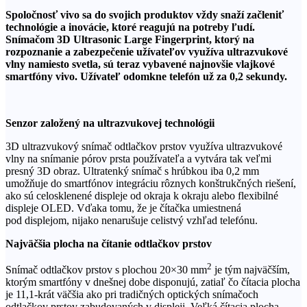
Spoločnosť vivo sa do svojich produktov vždy snaží začleniť
technológie a inovácie, ktoré reagujú na potreby ľudí.
Snímačom 3D Ultrasonic Large Fingerprint, ktorý na
rozpoznanie a zabezpečenie užívateľov využíva ultrazvukové
vlny namiesto svetla, sú teraz vybavené najnovšie vlajkové
smartfóny vivo. Užívateľ odomkne telefón už za 0,2 sekundy.
Senzor založený na ultrazvukovej technológii
3D ultrazvukový snímač odtlačkov prstov využíva ultrazvukové
vlny na snímanie pórov prsta používateľa a vytvára tak veľmi
presný 3D obraz. Ultratenký snímač s hrúbkou iba 0,2 mm
umožňuje do smartfónov integráciu rôznych konštrukčných riešení,
ako sú celosklenené displeje od okraja k okraju alebo flexibilné
displeje OLED. Vďaka tomu, že je čítačka umiestnená
pod displejom, nijako nenarušuje celistvý vzhľad telefónu.
Najväčšia plocha na čítanie odtlačkov prstov
2
Snímač odtlačkov prstov s plochou 20×30 mm
je tým najväčším,
ktorým smartfóny v dnešnej dobe disponujú, zatiaľ čo čítacia plocha
je 11,1-krát väčšia ako pri tradičných optických snímačoch
odtlačkov prstov zabudovaných v displeji. Veľká čítacia plocha