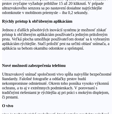
prstov zvyčajne vyžaduje približne 15 až 20 kliknutí. V prípade
ultrazvukového senzora sa po nastavení dosiahne najrýchlejšie
odomknutie v mobilnom priemysle – iba 0,2 sekundy.
Rýchly prístup k obľúbeným aplikáciám
Jednou z ďalších pôsobivých inovácií systému je možnosť získať
prístup k obľúbeným aplikáciám používateľa jediným priloženým
prsta. Veľká plocha umožňuje používateľom dostať sa k vybraným
aplikáciám rýchlejšie. Stačí priložiť prst na určitú oblasť snímača, a
aplikácia sa behom okamihu odomkne a sprístupní.
Nové možnosti zabezpečenia telefónu
Ultrazvukový snímač spoločnosti vivo spĺňa najvyššie bezpečnostné
štandardy. Falošné fotografie a odtlačky prstov budú
nekompromisne odmietnuté. Okrem toho ponúka vysoko výkonnú
ochranu, a to aj v extrémnych podmienkach. V porovnaní s
tradičnými riešeniami je rýchlejšia aj pri práci s mokrým displejom,
či prstami.
O vivo