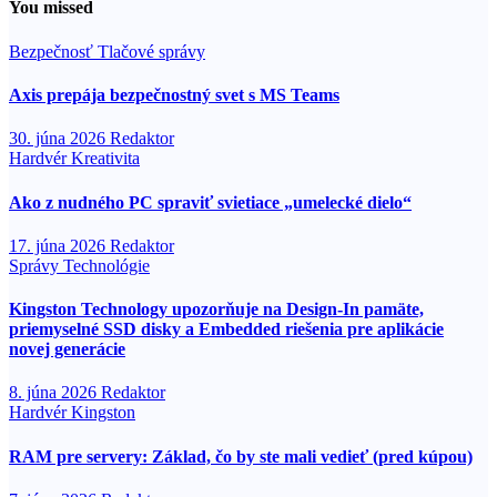
You missed
Bezpečnosť
Tlačové správy
Axis prepája bezpečnostný svet s MS Teams
30. júna 2026
Redaktor
Hardvér
Kreativita
Ako z nudného PC spraviť svietiace „umelecké dielo“
17. júna 2026
Redaktor
Správy
Technológie
Kingston Technology upozorňuje na Design-In pamäte,
priemyselné SSD disky a Embedded riešenia pre aplikácie
novej generácie
8. júna 2026
Redaktor
Hardvér
Kingston
RAM pre servery: Základ, čo by ste mali vedieť (pred kúpou)