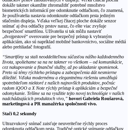
dokáže takmer okamžite zhromaždiť potrebné množstvo
biometrických informácií pre odomknutie odtlačkom, čo znamená,
že používatelia nastavia odomknutie odtlačkom prsta jediným
stlačením displeja. Vďaka veľkej čítacej ploche dokáže senzor
snímať aj dva odtlačky prstov naraz, čo ešte viac zvyšuje
bezpečnosť smartfónu. Užívatelia si tak môžu nastaviť
„dvojprstové“ overovanie pre bezpečný prístup k vybraným
aplikáciám, ako sú napríklad mobilné bankovníctvo, sociálne médiá
alebo prehliadač fotografií.
“Smartfóny sa stali neoddeliteľnou súčasťou nášho každodenného
života, spoliehame sa na ne takmer vo všetkom – od komunikácie,
cez nakupovanie a finančné služby, až po ukladanie spomienok.
Preto sú témy rýchleho prístupu a zabezpečenia dát nesmierne
dôležité. Vďaka modernému a elegantnému riešeniu umožňujú
spotrebiteľom niektoré z našich najnovších produktov, počnúc
radom iQOO a X Note rýchly prístup k aplikáciám a bezpečné
odomykanie. Tešíme sa na využitie tejto novej technológie v našich
nadchádzajúcich produktoch vivo,”
hovorí Gabriela Roušarová,
marketingová a PR manažérka spoločnosti vivo.
Stačí 0,2 sekundy
Ultrazvukový snímač zaisťuje neuveriteľne rýchly proces
odomknutia odtlačkom prsta. Tradičné optické snímanie odtlačkov