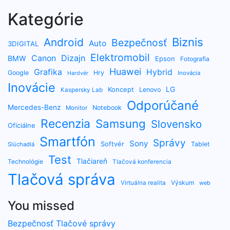
Kategórie
Biznis
Android
Bezpečnosť
Auto
3DIGITAL
Elektromobil
Dizajn
Canon
BMW
Epson
Fotografia
Huawei
Grafika
Hybrid
Google
Hry
Inovácia
Hardvér
Inovácie
LG
Koncept
Lenovo
Kaspersky Lab
Odporúčané
Mercedes-Benz
Notebook
Monitor
Recenzia
Samsung
Slovensko
Oficiálne
Smartfón
Správy
Sony
Softvér
Tablet
Slúchadlá
Test
Tlačiareň
Technológie
Tlačová konferencia
Tlačová správa
Výskum
Virtuálna realita
web
You missed
Bezpečnosť
Tlačové správy