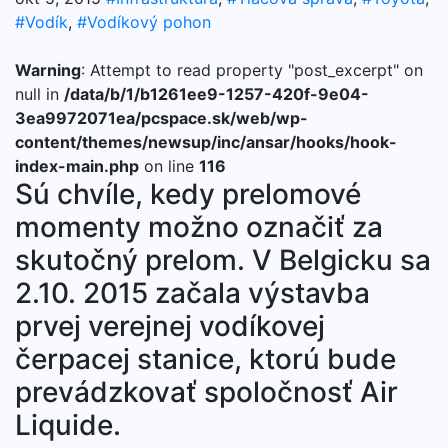
#Vodík
,
#Vodíkový pohon
Warning
: Attempt to read property "post_excerpt" on
null in
/data/b/1/b1261ee9-1257-420f-9e04-
3ea9972071ea/pcspace.sk/web/wp-
content/themes/newsup/inc/ansar/hooks/hook-
index-main.php
on line
116
Sú chvíle, kedy prelomové
momenty možno označiť za
skutočný prelom. V Belgicku sa
2.10. 2015 začala výstavba
prvej verejnej vodíkovej
čerpacej stanice, ktorú bude
prevádzkovať spoločnosť Air
Liquide.