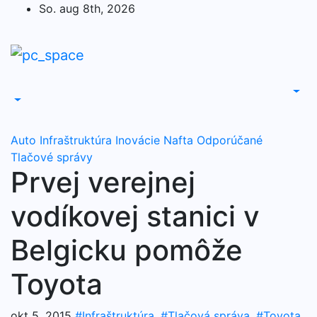
Skip
So. aug 8th, 2026
to
content
Auto
Infraštruktúra
Inovácie
Nafta
Odporúčané
Tlačové správy
Prvej verejnej
vodíkovej stanici v
Belgicku pomôže
Toyota
okt 5, 2015
#Infraštruktúra
,
#Tlačová správa
,
#Toyota
,