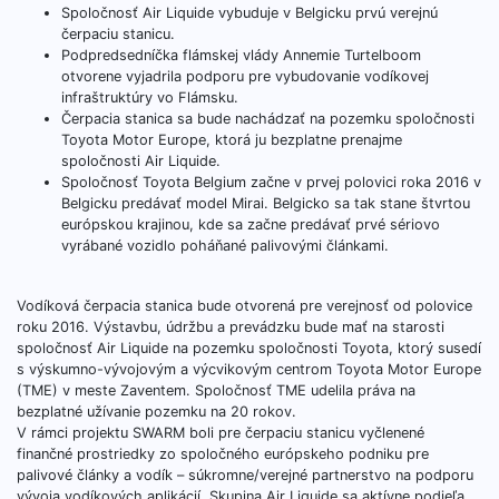
Spoločnosť Air Liquide vybuduje v Belgicku prvú verejnú
čerpaciu stanicu.
Podpredsedníčka flámskej vlády Annemie Turtelboom
otvorene vyjadrila podporu pre vybudovanie vodíkovej
infraštruktúry vo Flámsku.
Čerpacia stanica sa bude nachádzať na pozemku spoločnosti
Toyota Motor Europe, ktorá ju bezplatne prenajme
spoločnosti Air Liquide.
Spoločnosť Toyota Belgium začne v prvej polovici roka 2016 v
Belgicku predávať model Mirai. Belgicko sa tak stane štvrtou
európskou krajinou, kde sa začne predávať prvé sériovo
vyrábané vozidlo poháňané palivovými článkami.
Vodíková čerpacia stanica bude otvorená pre verejnosť od polovice
roku 2016. Výstavbu, údržbu a prevádzku bude mať na starosti
spoločnosť Air Liquide na pozemku spoločnosti Toyota, ktorý susedí
s výskumno-vývojovým a výcvikovým centrom Toyota Motor Europe
(TME) v meste Zaventem. Spoločnosť TME udelila práva na
bezplatné užívanie pozemku na 20 rokov.
V rámci projektu SWARM boli pre čerpaciu stanicu vyčlenené
finančné prostriedky zo spoločného európskeho podniku pre
palivové články a vodík – súkromne/verejné partnerstvo na podporu
vývoja vodíkových aplikácií. Skupina Air Liquide sa aktívne podieľa