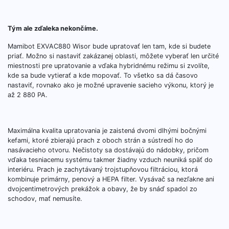
Tým ale zďaleka nekončíme.
Mamibot EXVAC880 Wisor bude upratovať len tam, kde si budete
priať. Možno si nastaviť zakázanej oblasti, môžete vyberať len určité
miestnosti pre upratovanie a vďaka hybridnému režimu si zvolíte,
kde sa bude vytierať a kde mopovať. To všetko sa dá časovo
nastaviť, rovnako ako je možné upravenie sacieho výkonu, ktorý je
až 2 880 PA.
Maximálna kvalita upratovania je zaistená dvomi dlhými bočnými
kefami, ktoré zbierajú prach z oboch strán a sústredí ho do
nasávacieho otvoru. Nečistoty sa dostávajú do nádobky, pričom
vďaka tesniacemu systému takmer žiadny vzduch neuniká späť do
interiéru. Prach je zachytávaný trojstupňovou filtráciou, ktorá
kombinuje primárny, penový a HEPA filter. Vysávač sa nezľakne ani
dvojcentimetrových prekážok a obavy, že by snáď spadol zo
schodov, mať nemusíte.