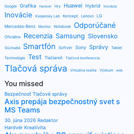
Huawei
Grafika
Hybrid
Google
Hry
Inovácia
Hardvér
Inovácie
LG
Koncept
Lenovo
Kaspersky Lab
Odporúčané
Mercedes-Benz
Notebook
Monitor
Recenzia
Samsung
Slovensko
Oficiálne
Smartfón
Správy
Sony
Softvér
Tablet
Slúchadlá
Test
Tlačiareň
Technológie
Tlačová konferencia
Tlačová správa
Výskum
Virtuálna realita
web
You missed
Bezpečnosť
Tlačové správy
Axis prepája bezpečnostný svet s
MS Teams
30. júna 2026
Redaktor
Hardvér
Kreativita