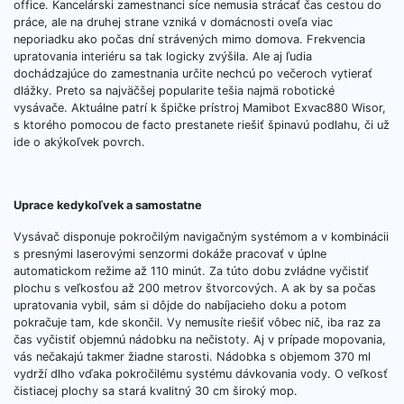
office. Kancelárski zamestnanci síce nemusia strácať čas cestou do
práce, ale na druhej strane vzniká v domácnosti oveľa viac
neporiadku ako počas dní strávených mimo domova. Frekvencia
upratovania interiéru sa tak logicky zvýšila. Ale aj ľudia
dochádzajúce do zamestnania určite nechcú po večeroch vytierať
dlážky. Preto sa najväčšej popularite tešia najmä robotické
vysávače. Aktuálne patrí k špičke prístroj Mamibot Exvac880 Wisor,
s ktorého pomocou de facto prestanete riešiť špinavú podlahu, či už
ide o akýkoľvek povrch.
Uprace kedykoľvek a samostatne
Vysávač disponuje pokročilým navigačným systémom a v kombinácii
s presnými laserovými senzormi dokáže pracovať v úplne
automatickom režime až 110 minút. Za túto dobu zvládne vyčistiť
plochu s veľkosťou až 200 metrov štvorcových. A ak by sa počas
upratovania vybil, sám si dôjde do nabíjacieho doku a potom
pokračuje tam, kde skončil. Vy nemusíte riešiť vôbec nič, iba raz za
čas vyčistiť objemnú nádobku na nečistoty. Aj v prípade mopovania,
vás nečakajú takmer žiadne starosti. Nádobka s objemom 370 ml
vydrží dlho vďaka pokročilému systému dávkovania vody. O veľkosť
čistiacej plochy sa stará kvalitný 30 cm široký mop.