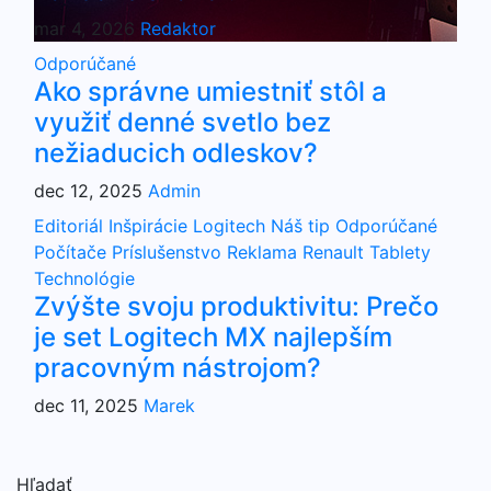
mar 4, 2026
Redaktor
Odporúčané
Ako správne umiestniť stôl a
využiť denné svetlo bez
nežiaducich odleskov?
dec 12, 2025
Admin
Editoriál
Inšpirácie
Logitech
Náš tip
Odporúčané
Počítače
Príslušenstvo
Reklama
Renault
Tablety
Technológie
Zvýšte svoju produktivitu: Prečo
je set Logitech MX najlepším
pracovným nástrojom?
dec 11, 2025
Marek
Hľadať