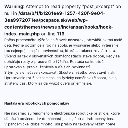
Warning
: Attempt to read property "post_excerpt" on
null in
/data/b/1/b1261ee9-1257-420f-9e04-
3ea9972071ea/pcspace.sk/web/wp-
content/themes/newsup/inc/ansar/hooks/hook-
index-main.php
on line
116
Počas pracovného týždňa sa človek nezastaví, obzvlášť ak má malé
deti. Keď je potom celá rodina spolu, je vysávanie alebo vytieranie
tou najnepríjemnejšie povinnosťou, ktorá sa takmer rovná trestu.
Víkend sa tak v slovenských domácnostiach stáva dobou, kedy sa
doháňajú resty z pracovného týždňa. Roztáča sa kolotoč
upratovania, prania, žehlenia a ďalších povinností.
S tým je ale načase skoncovať. Skúste si všetko predstaviť inak.
Upratovanie totiž neznamená len fyzicky namáhavú činnosť, ale aj
stratený čas, ktorý sa dá využiť oveľa príjemnejšie.
Nastala éra robotických pomocníkov
Nie nadarmo sú fenoménom elektronické robotické prístroje, ktoré
uľahčujú povinnosti v domácnosti, ale aj šetria drahocenný čas.
V pandemickej dobe mnoho ľudí prešlo na takzvaný režim home