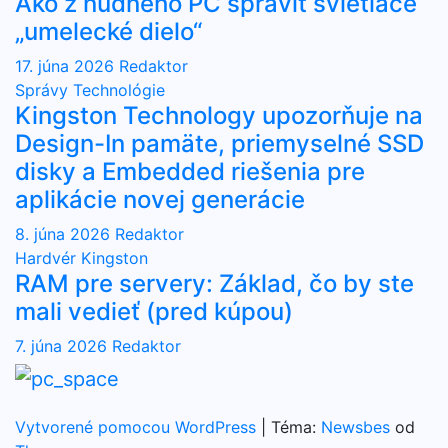
Ako z nudného PC spraviť svietiace
„umelecké dielo“
17. júna 2026
Redaktor
Správy
Technológie
Kingston Technology upozorňuje na
Design-In pamäte, priemyselné SSD
disky a Embedded riešenia pre
aplikácie novej generácie
8. júna 2026
Redaktor
Hardvér
Kingston
RAM pre servery: Základ, čo by ste
mali vedieť (pred kúpou)
7. júna 2026
Redaktor
Vytvorené pomocou WordPress
|
Téma:
Newsbes
od