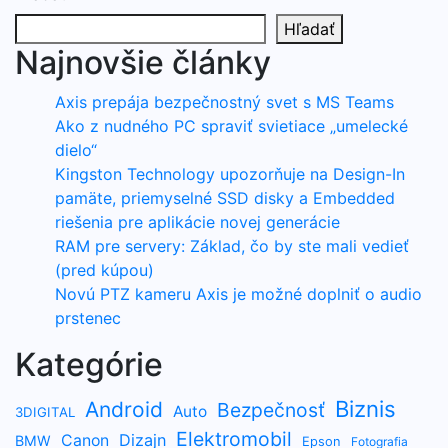
Hľadať
Najnovšie články
Axis prepája bezpečnostný svet s MS Teams
Ako z nudného PC spraviť svietiace „umelecké
dielo“
Kingston Technology upozorňuje na Design-In
pamäte, priemyselné SSD disky a Embedded
riešenia pre aplikácie novej generácie
RAM pre servery: Základ, čo by ste mali vedieť
(pred kúpou)
Novú PTZ kameru Axis je možné doplniť o audio
prstenec
Kategórie
Biznis
Android
Bezpečnosť
Auto
3DIGITAL
Elektromobil
Dizajn
Canon
BMW
Epson
Fotografia