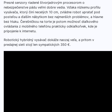
Presné senzory riadené štvorjadrovým procesorom o
nebezpečenstve pádu veľmi dobre vedia. Vďaka nízkemu profilu
vysávača, ktorý činí necelých 10 cm, zvládne robot upratať pod
posteľou a ďalším nábytkom bez najmenších problémov, a hlavne
bez hluku. Čerešničkou na torte je potom možnosť diaľkového
ovládania z mobilného telefónu prakticky odkiaľkoľvek, kde je
pripojenie k internetu.
Robotický hybridný vysávač dokáže naozaj veľa, a pritom v
predajnej sieti stojí len sympatických 350 €.