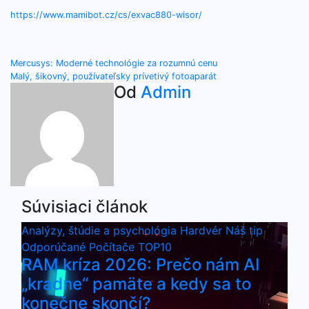
https://www.mamibot.cz/cs/exvac880-wisor/
Navigácia
Mercusys: Moderné technológie za rozumnú cenu
Malý, šikovný, používateľsky prívetivý fotoaparát
v
Od
Admin
článku
Súvisiaci článok
Analýzy, štúdie a psychológia
Hardvér
Náš tip
Odporúčané
Počítače
TOP10
RAM kríza 2026: Prečo nám AI
„kradne“ pamäte a kedy sa to
konečne skončí?