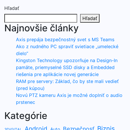
Hľadať
Hľadať
Najnovšie články
Axis prepája bezpečnostný svet s MS Teams
Ako z nudného PC spraviť svietiace „umelecké
dielo“
Kingston Technology upozorňuje na Design-In
pamäte, priemyselné SSD disky a Embedded
riešenia pre aplikácie novej generácie
RAM pre servery: Základ, čo by ste mali vedieť
(pred kúpou)
Novú PTZ kameru Axis je možné doplniť o audio
prstenec
Kategórie
Biznis
Android
Bezpečnosť
Auto
3DIGITAL