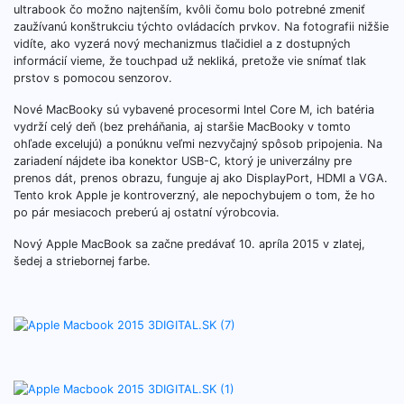
ultrabook čo možno najtenším, kvôli čomu bolo potrebné zmeniť
zaužívanú konštrukciu týchto ovládacích prvkov. Na fotografii nižšie
vidíte, ako vyzerá nový mechanizmus tlačidiel a z dostupných
informácií vieme, že touchpad už nekliká, pretože vie snímať tlak
prstov s pomocou senzorov.
Nové MacBooky sú vybavené procesormi Intel Core M, ich batéria
vydrží celý deň (bez preháňania, aj staršie MacBooky v tomto
ohľade excelujú) a ponúknu veľmi nezvyčajný spôsob pripojenia. Na
zariadení nájdete iba konektor USB-C, ktorý je univerzálny pre
prenos dát, prenos obrazu, funguje aj ako DisplayPort, HDMI a VGA.
Tento krok Apple je kontroverzný, ale nepochybujem o tom, že ho
po pár mesiacoch preberú aj ostatní výrobcovia.
Nový Apple MacBook sa začne predávať 10. apríla 2015 v zlatej,
šedej a striebornej farbe.