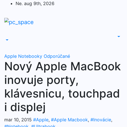
Skip
Ne. aug 9th, 2026
to
content
Apple
Notebooky
Odporúčané
Nový Apple MacBook
inovuje porty,
klávesnicu, touchpad
i displej
mar 10, 2015
#Apple
,
#Apple Macbook
,
#Inovácie
,
#Notebook
,
#Ultrabook