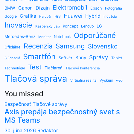
Elektromobil
Dizajn
Canon
BMW
Epson
Fotografia
Huawei
Grafika
Hybrid
Google
Hry
Inovácia
Hardvér
Inovácie
LG
Koncept
Lenovo
Kaspersky Lab
Odporúčané
Mercedes-Benz
Notebook
Monitor
Recenzia
Samsung
Slovensko
Oficiálne
Smartfón
Správy
Sony
Softvér
Tablet
Slúchadlá
Test
Tlačiareň
Technológie
Tlačová konferencia
Tlačová správa
Výskum
Virtuálna realita
web
You missed
Bezpečnosť
Tlačové správy
Axis prepája bezpečnostný svet s
MS Teams
30. júna 2026
Redaktor