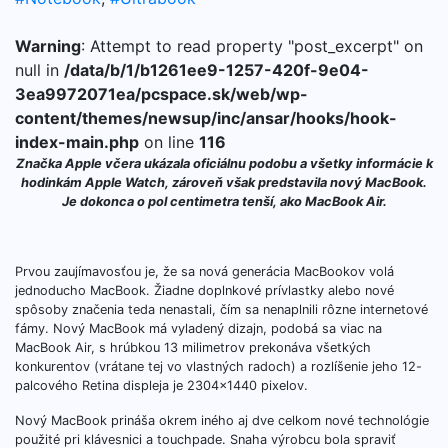
Warning
: Attempt to read property "post_excerpt" on
null in
/data/b/1/b1261ee9-1257-420f-9e04-
3ea9972071ea/pcspace.sk/web/wp-
content/themes/newsup/inc/ansar/hooks/hook-
index-main.php
on line
116
Značka Apple včera ukázala oficiálnu podobu a všetky informácie k
hodinkám Apple Watch, zároveň však predstavila nový MacBook.
Je dokonca o pol centimetra tenší, ako MacBook Air.
Prvou zaujímavosťou je, že sa nová generácia MacBookov volá
jednoducho MacBook. Žiadne doplnkové prívlastky alebo nové
spôsoby značenia teda nenastali, čím sa nenaplnili rôzne internetové
fámy. Nový MacBook má vyladený dizajn, podobá sa viac na
MacBook Air, s hrúbkou 13 milimetrov prekonáva všetkých
konkurentov (vrátane tej vo vlastných radoch) a rozlíšenie jeho 12-
palcového Retina displeja je 2304×1440 pixelov.
Nový MacBook prináša okrem iného aj dve celkom nové technológie
použité pri klávesnici a touchpade. Snaha výrobcu bola spraviť