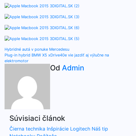
Navigácia
Hybridné autá v ponuke Mercedesu
Plug-in hybrid BMW X5 xDrive40e vie jazdiť aj výlučne na
v
elektromotor
Od
Admin
článku
Súvisiaci článok
Čierna technika
Inšpirácie
Logitech
Náš tip
Notebooky
Počítače