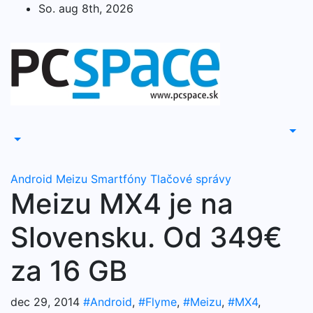
Skip
So. aug 8th, 2026
to
content
Android
Meizu
Smartfóny
Tlačové správy
Meizu MX4 je na
Slovensku. Od 349€
za 16 GB
dec 29, 2014
#Android
,
#Flyme
,
#Meizu
,
#MX4
,