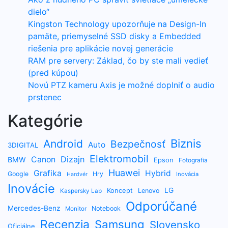
dielo“
Kingston Technology upozorňuje na Design-In
pamäte, priemyselné SSD disky a Embedded
riešenia pre aplikácie novej generácie
RAM pre servery: Základ, čo by ste mali vedieť
(pred kúpou)
Novú PTZ kameru Axis je možné doplniť o audio
prstenec
Kategórie
Biznis
Android
Bezpečnosť
Auto
3DIGITAL
Elektromobil
Dizajn
Canon
BMW
Epson
Fotografia
Huawei
Grafika
Hybrid
Google
Hry
Inovácia
Hardvér
Inovácie
LG
Koncept
Lenovo
Kaspersky Lab
Odporúčané
Mercedes-Benz
Notebook
Monitor
Recenzia
Samsung
Slovensko
Oficiálne