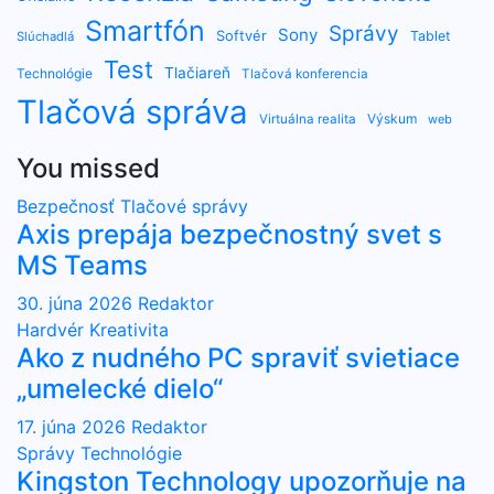
Smartfón
Správy
Sony
Softvér
Tablet
Slúchadlá
Test
Tlačiareň
Technológie
Tlačová konferencia
Tlačová správa
Výskum
Virtuálna realita
web
You missed
Bezpečnosť
Tlačové správy
Axis prepája bezpečnostný svet s
MS Teams
30. júna 2026
Redaktor
Hardvér
Kreativita
Ako z nudného PC spraviť svietiace
„umelecké dielo“
17. júna 2026
Redaktor
Správy
Technológie
Kingston Technology upozorňuje na