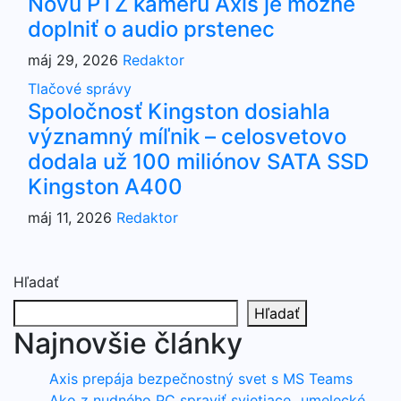
Novú PTZ kameru Axis je možné
doplniť o audio prstenec
máj 29, 2026
Redaktor
Tlačové správy
Spoločnosť Kingston dosiahla
významný míľnik – celosvetovo
dodala už 100 miliónov SATA SSD
Kingston A400
máj 11, 2026
Redaktor
Hľadať
Hľadať
Najnovšie články
Axis prepája bezpečnostný svet s MS Teams
Ako z nudného PC spraviť svietiace „umelecké