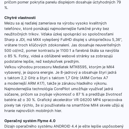
pričom pomer pokrytia panelu displejom dosahuje úctyhodných 79
%.
Chytré vlastnosti
Meizu sa aj naďalej zameriava na výrobu vysoko kvalitných
telefónov, ktoré ponúkajú najmodernejšie funkčné prvky bez
neužitočných trikov. Vďaka úzkej spolupráci so spoločnosťami
Sharp a JDI, má MX4 vylepšený FullHD displej s uhlopriečkou 5,36“,
vrátane troch kľúčových zdokonalení. Jas dosahuje neuveriteľných
500 cd/m2, pomer kontrastu je 1100:1 a farebná škála sa navýšila
o 85 %. Fotky, videá a obľúbené webové stránky sa zobrazujú
podstatne lepšie, než kedykoľvek predtým.
Veľkou výhodou procesoru Mediatek MTK6595, ktorým je MX4
vybavený, je úspora energie. Je 8-jadrový a obsahuje štyri jadrá
s taktom 2,2 GHz a štyri s taktom 1,7 GHz (ARM Cortex A7
a modernejší ARM A17), takže je zárukou hladkého výkonu.
Najmodernejšia technológia CorePilot umožňuje využívať jadrá
súčasne, pričom sa zvyšuje výkonnosť o 87 % a predlžuje životnosť
batérie až o 30 %. Grafický akcelerátor VR G6200 MP4 spracováva
pixely tak rýchlo, že si používatelia na smartfóne MX4 skvele užijú aj
hranie najnovších mobilných hier.
Operačný systém Flyme 4.0
Dizajn operačného systému ANDROID 4.4 je ešte lepšie uspôsobený