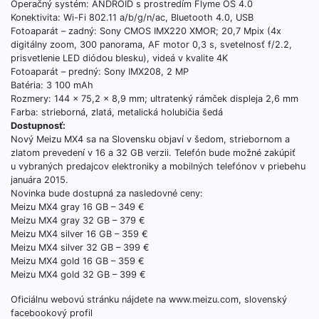
Operačný systém: ANDROID s prostredím Flyme OS 4.0
Konektivita: Wi-Fi 802.11 a/b/g/n/ac, Bluetooth 4.0, USB
Fotoaparát – zadný: Sony CMOS IMX220 XMOR; 20,7 Mpix (4x
digitálny zoom, 300 panorama, AF motor 0,3 s, svetelnosť f/2.2,
prisvetlenie LED diódou blesku), videá v kvalite 4K
Fotoaparát – predný: Sony IMX208, 2 MP
Batéria: 3 100 mAh
Rozmery: 144 x 75,2 x 8,9 mm; ultratenký rámček displeja 2,6 mm
Farba: strieborná, zlatá, metalická holubičia šedá
Dostupnosť:
Nový Meizu MX4 sa na Slovensku objaví v šedom, striebornom a
zlatom prevedení v 16 a 32 GB verzii. Telefón bude možné zakúpiť
u vybraných predajcov elektroniky a mobilných telefónov v priebehu
januára 2015.
Novinka bude dostupná za nasledovné ceny:
Meizu MX4 gray 16 GB – 349 €
Meizu MX4 gray 32 GB – 379 €
Meizu MX4 silver 16 GB – 359 €
Meizu MX4 silver 32 GB – 399 €
Meizu MX4 gold 16 GB – 359 €
Meizu MX4 gold 32 GB – 399 €
Oficiálnu webovú stránku nájdete na www.meizu.com, slovenský
facebookový profil