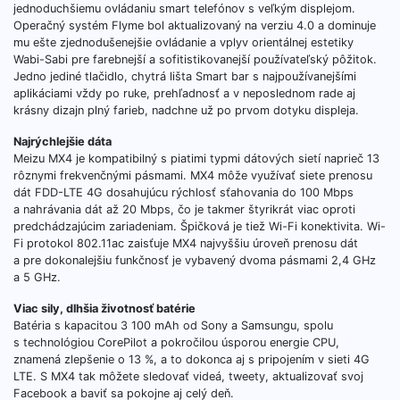
jednoduchšiemu ovládaniu smart telefónov s veľkým displejom.
Operačný systém Flyme bol aktualizovaný na verziu 4.0 a dominuje
mu ešte zjednodušenejšie ovládanie a vplyv orientálnej estetiky
Wabi-Sabi pre farebnejší a sofitistikovanejší používateľský pôžitok.
Jedno jediné tlačidlo, chytrá lišta Smart bar s najpoužívanejšími
aplikáciami vždy po ruke, prehľadnosť a v neposlednom rade aj
krásny dizajn plný farieb, nadchne už po prvom dotyku displeja.
Najrýchlejšie dáta
Meizu MX4 je kompatibilný s piatimi typmi dátových sietí naprieč 13
rôznymi frekvenčnými pásmami. MX4 môže využívať siete prenosu
dát FDD-LTE 4G dosahujúcu rýchlosť sťahovania do 100 Mbps
a nahrávania dát až 20 Mbps, čo je takmer štyrikrát viac oproti
predchádzajúcim zariadeniam. Špičková je tiež Wi-Fi konektivita. Wi-
Fi protokol 802.11ac zaisťuje MX4 najvyššiu úroveň prenosu dát
a pre dokonalejšiu funkčnosť je vybavený dvoma pásmami 2,4 GHz
a 5 GHz.
Viac sily, dlhšia životnosť batérie
Batéria s kapacitou 3 100 mAh od Sony a Samsungu, spolu
s technológiou CorePilot a pokročilou úsporou energie CPU,
znamená zlepšenie o 13 %, a to dokonca aj s pripojením v sieti 4G
LTE. S MX4 tak môžete sledovať videá, tweety, aktualizovať svoj
Facebook a baviť sa pokojne aj celý deň.