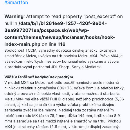
#Smartfón
Warning
: Attempt to read property "post_excerpt" on
null in
/data/b/1/b1261ee9-1257-420f-9e04-
3ea9972071ea/pcspace.sk/web/wp-
content/themes/newsup/inc/ansar/hooks/hook-
index-main.php
on line
116
Spoločnosť TCCM, výhradný dovozca čínskej značky luxusných
smartfónov Meizu, uvádza na trh novinku Meizu MX4. Práve MX4 je
výsledkom niekoľkých mesiacov kontinuálneho výskumu a vývoja
s produktovými partnermi JDI, Sharp, Sony a Mediatek.
Väčší a ľahší než kedykoľvek predtým
V modeli MX4 sa Meizu rozhodlo použiť namiesto ocele modernú
hliníkovú zliatinu s označením 6061 T6, vďaka čomu je telefón ľahký,
odolný a povrch má lepšie vlastnosti, vrátane možností sfarbenia.
Meizu MX4 má ešte väčší FullHD displej, než jeho predchodca (5,36
palca), aj keď sa jeho šírka a výška vďaka praktickému dizajnu
zariadenia zväčšila iba mierne. Naďalej teda zostáva najtenším
telefónom radu MX (šírka 75,2 mm, dĺžka 144 mm, hrúbka iba 8,9
mm) a zaraďuje sa tiež medzi najtenšie smartfóny na trhu. Pýchou
MX4 je ultratenký rámček (2,6 mm), v ktorom je displej zasadený,