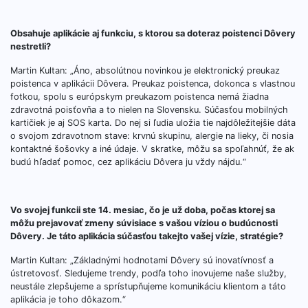
Obsahuje aplikácie aj funkciu, s ktorou sa doteraz poistenci Dôvery
nestretli?
Martin Kultan: „Áno, absolútnou novinkou je elektronický preukaz
poistenca v aplikácii Dôvera. Preukaz poistenca, dokonca s vlastnou
fotkou, spolu s európskym preukazom poistenca nemá žiadna
zdravotná poisťovňa a to nielen na Slovensku. Súčasťou mobilných
kartičiek je aj SOS karta. Do nej si ľudia uložia tie najdôležitejšie dáta
o svojom zdravotnom stave: krvnú skupinu, alergie na lieky, či nosia
kontaktné šošovky a iné údaje. V skratke, môžu sa spoľahnúť, že ak
budú hľadať pomoc, cez aplikáciu Dôvera ju vždy nájdu.“
Vo svojej funkcii ste 14. mesiac, čo je už doba, počas ktorej sa
môžu prejavovať zmeny súvisiace s vašou víziou o budúcnosti
Dôvery. Je táto aplikácia súčasťou takejto vašej vízie, stratégie?
Martin Kultan: „Základnými hodnotami Dôvery sú inovatívnosť a
ústretovosť. Sledujeme trendy, podľa toho inovujeme naše služby,
neustále zlepšujeme a sprístupňujeme komunikáciu klientom a táto
aplikácia je toho dôkazom.“