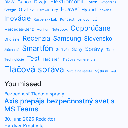
Elektromobil
Dizajn
Canon
BMW
Epson
Fotografia
Huawei
Grafika
Hybrid
Google
Hry
Inovácia
Hardvér
Inovácie
LG
Koncept
Lenovo
Kaspersky Lab
Odporúčané
Mercedes-Benz
Notebook
Monitor
Recenzia
Samsung
Slovensko
Oficiálne
Smartfón
Správy
Sony
Softvér
Tablet
Slúchadlá
Test
Tlačiareň
Technológie
Tlačová konferencia
Tlačová správa
Výskum
Virtuálna realita
web
You missed
Bezpečnosť
Tlačové správy
Axis prepája bezpečnostný svet s
MS Teams
30. júna 2026
Redaktor
Hardvér
Kreativita