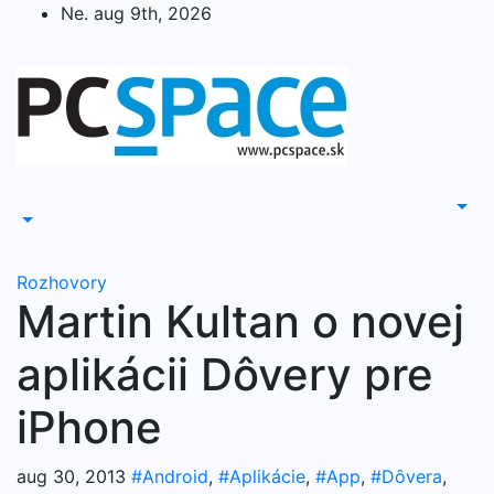
Skip
Ne. aug 9th, 2026
to
content
Rozhovory
Martin Kultan o novej
aplikácii Dôvery pre
iPhone
aug 30, 2013
#Android
,
#Aplikácie
,
#App
,
#Dôvera
,