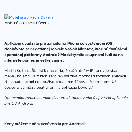
Mobilná aplikácia Dôvera
Aplikáciu uvádzate pre zariadenia iPhone so systémom iOS.
Neobávate sa negatívnej reakcie vašich klientov, ktorí sú fanúšikmi
operačnej platformy Android? Medzi týmito skupinami ľudí sú na
internete pomerne veľké vášne.
Martin Kultan: „Štatistiky hovoria, že užívateľov iPhonov je síce
menej, no až 90% z nich zároveň využíva možnosti rôznych aplikácií.
Nezabúdame ani na používateľov smartfónov s Androidom. Už
čoskoro sa môžu tešiť aj oni na aplikáciu Dôvera.“
(poznámka redakcie: medzičasom už bola uvedená aj verzia aplikácie
pre OS Android)
Kedy môžeme očakávať verziu pre Android?