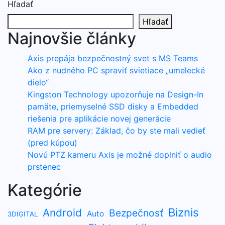
Hľadať
Hľadať
Najnovšie články
Axis prepája bezpečnostný svet s MS Teams
Ako z nudného PC spraviť svietiace „umelecké
dielo“
Kingston Technology upozorňuje na Design-In
pamäte, priemyselné SSD disky a Embedded
riešenia pre aplikácie novej generácie
RAM pre servery: Základ, čo by ste mali vedieť
(pred kúpou)
Novú PTZ kameru Axis je možné doplniť o audio
prstenec
Kategórie
Biznis
Android
Bezpečnosť
Auto
3DIGITAL