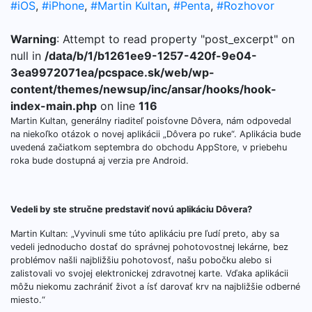
#iOS
,
#iPhone
,
#Martin Kultan
,
#Penta
,
#Rozhovor
Warning
: Attempt to read property "post_excerpt" on
null in
/data/b/1/b1261ee9-1257-420f-9e04-
3ea9972071ea/pcspace.sk/web/wp-
content/themes/newsup/inc/ansar/hooks/hook-
index-main.php
on line
116
Martin Kultan, generálny riaditeľ poisťovne Dôvera, nám odpovedal
na niekoľko otázok o novej aplikácii „Dôvera po ruke“. Aplikácia bude
uvedená začiatkom septembra do obchodu AppStore, v priebehu
roka bude dostupná aj verzia pre Android.
Vedeli by ste stručne predstaviť novú aplikáciu Dôvera?
Martin Kultan: „Vyvinuli sme túto aplikáciu pre ľudí preto, aby sa
vedeli jednoducho dostať do správnej pohotovostnej lekárne, bez
problémov našli najbližšiu pohotovosť, našu pobočku alebo si
zalistovali vo svojej elektronickej zdravotnej karte. Vďaka aplikácii
môžu niekomu zachrániť život a ísť darovať krv na najbližšie odberné
miesto.“