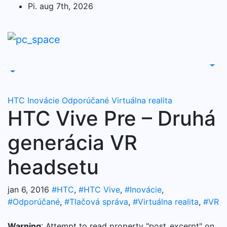
Skip
Pi. aug 7th, 2026
to
content
HTC
Inovácie
Odporúčané
Virtuálna realita
HTC Vive Pre – Druhá
generácia VR
headsetu
jan 6, 2016
#HTC
,
#HTC Vive
,
#Inovácie
,
#Odporúčané
,
#Tlačová správa
,
#Virtuálna realita
,
#VR
Warning
: Attempt to read property "post_excerpt" on