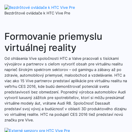
Bezdrôtové ovládače k HTC Vive Pre
Formovanie priemyslu
virtuálnej reality
Od ohlásenia Vive spoločnosti HTC a Valve pracovali s tisíckami
vývojárov a partnerov s cieľom vytvoriť obsah pre virtuálnu realitu
naprieč širokým spektrom sektorov – od gamingu a zábavy až po
zdravie, automobilový priemysel, maloobchod a vzdelávanie. HTC a
viac ako 15 Vive partnerov predstaví aplikácie pre virtuálnu realitu na
veľtrhu CES 2016, kde budú demonštrovať potenciál sveta
predstavivosti bez obmedzení. Popredný výrobca automobilov Audi
vytvoril luxusný zážitok pre spotrebiteľov, ktorí si môžu preskúmať
virtuálne modely áut, vrátane Audi R8. Spoločnosť Dassault
predstaví svoj vývoj a budúcnosť v oblasti 3D produktového dizajnu
vo virtuálnej realite. HTC na podujatí CES 2016 tiež predstaví novú
značku pre Vive.