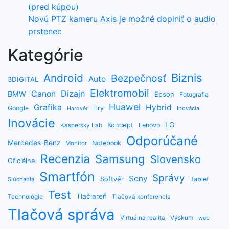
(pred kúpou)
Novú PTZ kameru Axis je možné doplniť o audio
prstenec
Kategórie
Biznis
Android
Bezpečnosť
Auto
3DIGITAL
Elektromobil
Dizajn
Canon
BMW
Epson
Fotografia
Huawei
Grafika
Hybrid
Google
Hry
Inovácia
Hardvér
Inovácie
LG
Koncept
Lenovo
Kaspersky Lab
Odporúčané
Mercedes-Benz
Notebook
Monitor
Recenzia
Samsung
Slovensko
Oficiálne
Smartfón
Správy
Sony
Softvér
Tablet
Slúchadlá
Test
Tlačiareň
Technológie
Tlačová konferencia
Tlačová správa
Výskum
Virtuálna realita
web