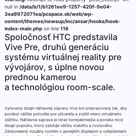
null in
/data/b/1/b1261ee9-1257-420f-9e04-
3ea9972071ea/pcspace.sk/web/wp-
content/themes/newsup/inc/ansar/hooks/hook-
index-main.php
on line
116
Spoločnosť HTC predstavila
Vive Pre, druhú generáciu
systému virtuálnej reality pre
vývojárov, s úplne novou
prednou kamerou
a technológiou room-scale.
Vynovený dizajn náhlavnej súpravy Vive bol prepracovaný tak, aby
ponúkol väčšie pohodlie pre užívateľa a zvýšil mieru virtuálneho
zážitku. Náhlavná súprava je teraz kompaktnejšia a ponúka nový
dizajn popruhu, ktorý zaisťuje väčšiu stabilitu a rovnováhu.
Zdokonalený vizuálny systém s jasnejším displejom a vylepšeniami