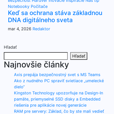
Bezpečnosť
Hardvér
Inovácie
Inšpirácie
Náš tip
Notebooky
Počítače
Keď sa ochrana stáva základnou
DNA digitálneho sveta
mar 4, 2026
Redaktor
Hľadať
Hľadať
Najnovšie články
Axis prepája bezpečnostný svet s MS Teams
Ako z nudného PC spraviť svietiace „umelecké
dielo“
Kingston Technology upozorňuje na Design-In
pamäte, priemyselné SSD disky a Embedded
riešenia pre aplikácie novej generácie
RAM pre servery: Základ, čo by ste mali vedieť