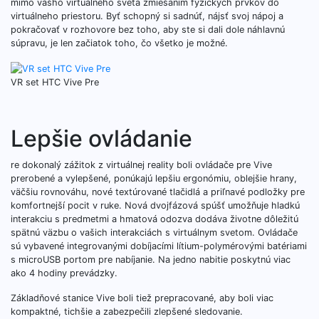
mimo vášho virtuálneho sveta zmiešaním fyzických prvkov do
virtuálneho priestoru. Byť schopný si sadnúť, nájsť svoj nápoj a
pokračovať v rozhovore bez toho, aby ste si dali dole náhlavnú
súpravu, je len začiatok toho, čo všetko je možné.
VR set HTC Vive Pre
Lepšie ovládanie
re dokonalý zážitok z virtuálnej reality boli ovládače pre Vive
prerobené a vylepšené, ponúkajú lepšiu ergonómiu, oblejšie hrany,
väčšiu rovnováhu, nové textúrované tlačidlá a priľnavé podložky pre
komfortnejší pocit v ruke. Nová dvojfázová spúšť umožňuje hladkú
interakciu s predmetmi a hmatová odozva dodáva životne dôležitú
spätnú väzbu o vašich interakciách s virtuálnym svetom. Ovládače
sú vybavené integrovanými dobíjacími lítium-polymérovými batériami
s microUSB portom pre nabíjanie. Na jedno nabitie poskytnú viac
ako 4 hodiny prevádzky.
Základňové stanice Vive boli tiež prepracované, aby boli viac
kompaktné, tichšie a zabezpečili zlepšené sledovanie.