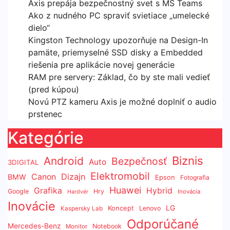
Axis prepája bezpečnostný svet s MS Teams
Ako z nudného PC spraviť svietiace „umelecké
dielo“
Kingston Technology upozorňuje na Design-In
pamäte, priemyselné SSD disky a Embedded
riešenia pre aplikácie novej generácie
RAM pre servery: Základ, čo by ste mali vedieť
(pred kúpou)
Novú PTZ kameru Axis je možné doplniť o audio
prstenec
Kategórie
Biznis
Android
Bezpečnosť
Auto
3DIGITAL
Elektromobil
Dizajn
Canon
BMW
Epson
Fotografia
Huawei
Grafika
Hybrid
Google
Hry
Inovácia
Hardvér
Inovácie
LG
Koncept
Lenovo
Kaspersky Lab
Odporúčané
Mercedes-Benz
Notebook
Monitor