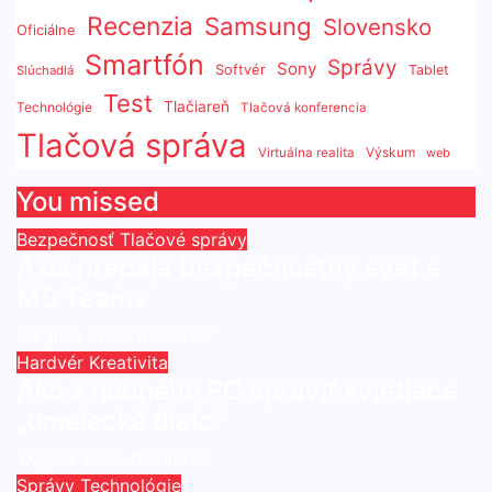
Recenzia
Samsung
Slovensko
Oficiálne
Smartfón
Správy
Sony
Softvér
Tablet
Slúchadlá
Test
Tlačiareň
Technológie
Tlačová konferencia
Tlačová správa
Výskum
Virtuálna realita
web
You missed
Bezpečnosť
Tlačové správy
Axis prepája bezpečnostný svet s
MS Teams
30. júna 2026
Redaktor
Hardvér
Kreativita
Ako z nudného PC spraviť svietiace
„umelecké dielo“
17. júna 2026
Redaktor
Správy
Technológie