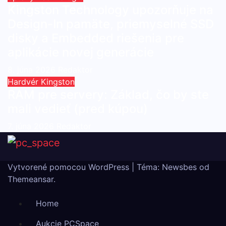
Kingston Technology upozorňuje na
Design-In pamäte, priemyselné SSD
disky a Embedded riešenia pre
aplikácie novej generácie
8. júna 2026
Redaktor
Hardvér
Kingston
RAM pre servery: Základ, čo by ste
mali vedieť (pred kúpou)
7. júna 2026
Redaktor
Vytvorené pomocou WordPress
|
Téma:
Newsbes
od
Themeansar
.
Home
Aukcie PCSpace