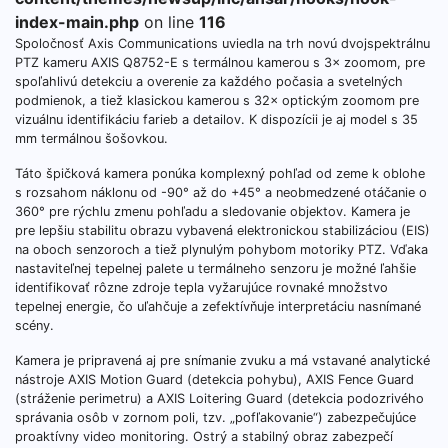
index-main.php
on line
116
Spoločnosť Axis Communications uviedla na trh novú dvojspektrálnu
PTZ kameru AXIS Q8752-E s termálnou kamerou s 3× zoomom, pre
spoľahlivú detekciu a overenie za každého počasia a svetelných
podmienok, a tiež klasickou kamerou s 32× optickým zoomom pre
vizuálnu identifikáciu farieb a detailov. K dispozícii je aj model s 35
mm termálnou šošovkou.
Táto špičková kamera ponúka komplexný pohľad od zeme k oblohe
s rozsahom náklonu od -90° až do +45° a neobmedzené otáčanie o
360° pre rýchlu zmenu pohľadu a sledovanie objektov. Kamera je
pre lepšiu stabilitu obrazu vybavená elektronickou stabilizáciou (EIS)
na oboch senzoroch a tiež plynulým pohybom motoriky PTZ. Vďaka
nastaviteľnej tepelnej palete u termálneho senzoru je možné ľahšie
identifikovať rôzne zdroje tepla vyžarujúce rovnaké množstvo
tepelnej energie, čo uľahčuje a zefektívňuje interpretáciu nasnímané
scény.
Kamera je pripravená aj pre snímanie zvuku a má vstavané analytické
nástroje AXIS Motion Guard (detekcia pohybu), AXIS Fence Guard
(stráženie perimetru) a AXIS Loitering Guard (detekcia podozrivého
správania osôb v zornom poli, tzv. „pofľakovanie“) zabezpečujúce
proaktívny video monitoring. Ostrý a stabilný obraz zabezpečí