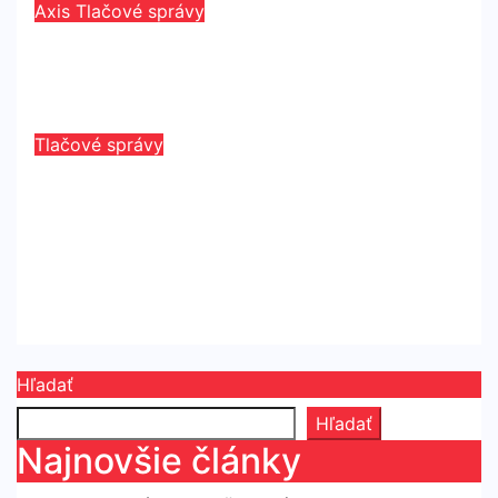
Axis
Tlačové správy
Novú PTZ kameru Axis je možné
doplniť o audio prstenec
máj 29, 2026
Redaktor
Tlačové správy
Spoločnosť Kingston dosiahla
významný míľnik – celosvetovo
dodala už 100 miliónov SATA SSD
Kingston A400
máj 11, 2026
Redaktor
Hľadať
Hľadať
Najnovšie články