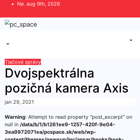
Skip
Ne. aug 9th, 2026
to
content
Tlačové správy
Dvojspektrálna
pozičná kamera Axis
jan 29, 2021
Warning
: Attempt to read property "post_excerpt" on
null in
/data/b/1/b1261ee9-1257-420f-9e04-
3ea9972071ea/pcspace.sk/web/wp-
content/themes/newsup/inc/ansar/hooks/hook-