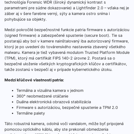
technológia Forensic WDR (široký dynamický kontrast s
parametrami pre súdne dokazovanie) a Lightfinder 2.0 – vďaka nej je
záber aj v šere farebne verný, sýty a kamera ostro sníma i
pohybujúce sa objekty.
Medzi pokročilé bezpečnostné funkcie patria firmware s autorizáciou
(signed firmware) a zabezpečené spustenie (secure boot). Tie sa
postarajú aby bol v kamere nainštalovaný iba autorizovaný firmware,
ktorý je po uvedení do továrenského nastavenia zbavený všetkého
malwaru. Kamera je tiež vybavená modulom Trusted Platform Module
(TPM), ktorý má certifikát FIPS 140-2 úrovne 2. Postará sa o
bezpečné uloženie všetkých kryptografických kľúčov a certifikátov,
takže zostanú v bezpečí aj v prípade kybernetického útoku.
Medzi kľúčové vlastnosti patria:
Termálna a vizuálna kamera v jednom
360° neobmedzené otáčanie
Duálna elektronická obrazová stabilizácia
Firmware s autorizáciou, bezpečné spustenie a TPM 2.0
Termálne palety
Táto robustná kamera, odolná voči vandalom, môže byť pripojená
pomocou optického káblu, aby ste prekonali obmedzenia