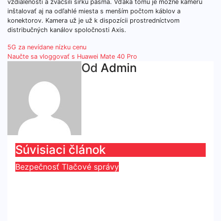
vzdialenosti a zväčšili šírku pásma. Vďaka tomu je možné kameru
inštalovať aj na odľahlé miesta s menším počtom káblov a
konektorov. Kamera už je už k dispozícii prostredníctvom
distribučných kanálov spoločnosti Axis.
Navigácia
5G za nevídane nízku cenu
Naučte sa vloggovať s Huawei Mate 40 Pro
v
Od
Admin
článku
Súvisiaci článok
Bezpečnosť
Tlačové správy
Axis prepája bezpečnostný svet s
MS Teams
jún 30, 2026
Redaktor